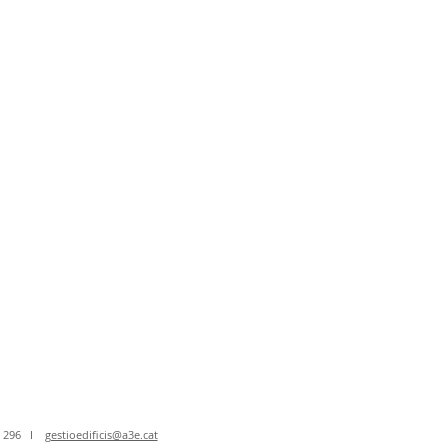
315 296 I
gestioedificis@a3e.cat